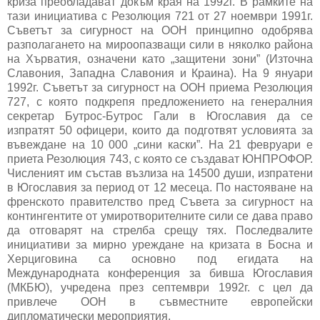
криза преобладават докъм края на 1992г. В рамките на
тази инициатива с Резолюция 721 от 27 ноември 1991г.
Съветът за сигурност на ООН принципно одобрява
разполагането на мироопазващи сили в няколко района
на Хърватия, означени като „защитени зони” (Източна
Славония, Западна Славония и Краина). На 9 януари
1992г. Съветът за сигурност на ООН приема Резолюция
727, с която подкрепя предложението на генералния
секретар Бутрос-Бутрос Гали в Югославия да се
изпратят 50 офицери, които да подготвят условията за
въвеждане на 10 000 „сини каски”. На 21 февруари е
приета Резолюция 743, с която се създават ЮНПРОФОР.
Численият им състав възлиза на 14500 души, изпратени
в Югославия за период от 12 месеца. По настояване на
френското правителство пред Съвета за сигурност на
контингентите от умиротворителните сили се дава право
да отговарят на стрелба срещу тях. Последвалите
инициативи за мирно уреждане на кризата в Босна и
Херциговина са основно под егидата на
Международната конференция за бивша Югославия
(МКБЮ), учредена през септември 1992г. с цел да
привлече ООН в съвместните европейски
дипломатически мероприятия.