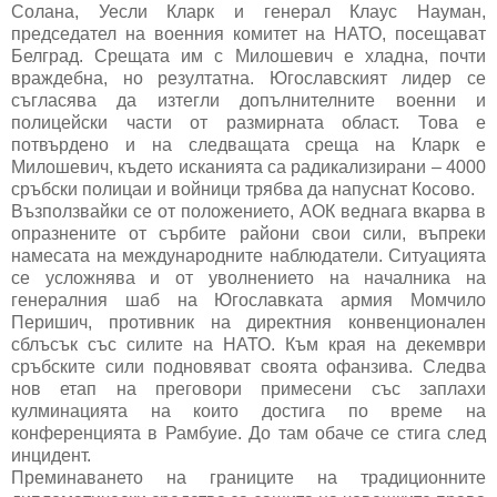
Солана, Уесли Кларк и генерал Клаус Науман,
председател на военния комитет на НАТО, посещават
Белград. Срещата им с Милошевич е хладна, почти
враждебна, но резултатна. Югославският лидер се
съгласява да изтегли допълнителните военни и
полицейски части от размирната област. Това е
потвърдено и на следващата среща на Кларк е
Милошевич, където исканията са радикализирани – 4000
сръбски полицаи и войници трябва да напуснат Косово.
Възползвайки се от положението, АОК веднага вкарва в
опразнените от сърбите райони свои сили, въпреки
намесата на международните наблюдатели. Ситуацията
се усложнява и от уволнението на началника на
генералния шаб на Югославката армия Момчило
Перишич, противник на директния конвенционален
сблъсък със силите на НАТО. Към края на декември
сръбските сили подновяват своята офанзива. Следва
нов етап на преговори примесени със заплахи
кулминацията на които достига по време на
конференцията в Рамбуие. До там обаче се стига след
инцидент.
Преминаването на границите на традиционните