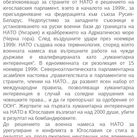
обезпокояващо за страните от НАТО е решението на
югославския парламент, взето в началото на 1999г., за
присъединяване на федерацията към съюза Русия-
Беларус. Недопустимо за западните съюзници е
установяването на руски военни бази до границата на
НАТО (Унгария) и крайбрежието на Адриатическо море
(Черна гора). След въздушните удари през ноември
1999г. НАТО създава нова термннология, според която
военната намеса във вътрешните работи на чужди
държави е квалифицираната като „хуманитарна
интервенция”. В едноименната си резолюция от 15
ноември 1999г. Северноатлантическата парламентарна
асамблея настоява „правителствата и парламентите на
страните, членки на НАТО... да развият ясен набор от
международни правила, позволяващи хуманитарна
интервенция в случай на солидни нарушения на
човешките права... и да ги препоръчат за одобрение от
ООН”. Жертвите на първата хуманитарна интервенция
на НАТО в Югославия възлизат на над 2000 души, убити
в резултат на бомбандировките.
До решението за военна намеса на НАТО за
урегулиране н конфликта в Югославия се стига в
резултат на продължителни неуспешни или временно