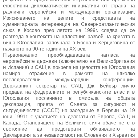
ефективни дипломатически инициативи от страна на
различни европейски и междунарони организации.
Изясняването на целите и средставата на
хуманитарната интервенция на Северноатлантическия
съюз в Косово през лятото на 1999г. следва да се
разгледа в контекста на цялостния развой на кризата в
биша Югославия, започнала в Босна и Херциговина от
началото на 90-те години на XX век.
Първоначално преобладаващата нагласа на
европейските държави (влючително на Великобритания
и Испания) и САЩ в покрепа на целостта на Югославия
намира отражение в рамките на няколко
последователни международни конференции.
Държавният секретар на САЩ Дж. Бейкър лично
предава на федералните и републиканските власти в
Югославия посланието в смисъла на общата
декларация, приета от Съвета за сигурност и
сътрудничество (СССЕ) на заседание в Берлин на 19
юни 1991г. с участието на делегати от Европа, САЩ и
Канада. Становището на Великите сили обаче не е в
състояние да предотврати обявяването на
Декларацията за независимост на Словения и Хърватия