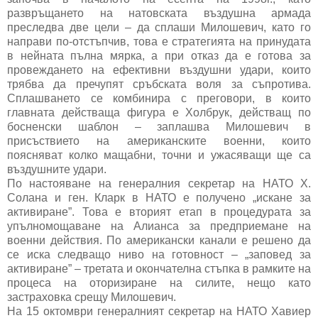
развръщането на натовската въздушна армада
преследва две цели – да сплаши Милошевич, като го
направи по-отстъпчив, това е стратегията на принудата
в нейната пълна мярка, а при отказ да е готова за
провеждането на ефективни въздушни удари, които
трябва да пречупят сръбската воля за съпротива.
Сплашването се комбинира с преговори, в които
главната действаща фигура е Холбрук, действащ по
босненски шаблон – заплашва Милошевич в
присъствието на американските военни, които
поясняват колко мащабни, точни и ужасяващи ще са
въздушните удари.
По настояване на генералния секретар на НАТО Х.
Солана и ген. Кларк в НАТО е получено „искане за
активиране”. Това е вторият етап в процедурата за
упълномощаване на Алианса за предприемане на
военни действия. По американски канали е решено да
се иска следващо ниво на готовност – „заповед за
активиране” – третата и окончателна стъпка в рамките на
процеса на оторизиране на силите, нещо като
застраховка срещу Милошевич.
На 15 октомври генералният секретар на НАТО Хавиер