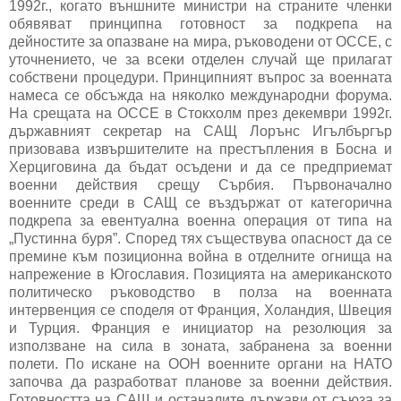
1992г., когато външните министри на страните членки
обявяват принципна готовност за подкрепа на
дейностите за опазване на мира, ръководени от ОССЕ, с
уточнението, че за всеки отделен случай ще прилагат
собствени процедури. Принципният въпрос за военната
намеса се обсъжда на няколко международни форума.
На срещата на ОССЕ в Стокхолм през декември 1992г.
държавният секретар на САЩ Лорънс Игълбъргър
призовава извършителите на престъпления в Босна и
Херциговина да бъдат осъдени и да се предприемат
военни действия срещу Сърбия. Първоначално
военните среди в САЩ се въздържат от категорична
подкрепа за евентуална военна операция от типа на
„Пустинна буря”. Според тях съществува опасност да се
премине към позиционна война в отделните огнища на
напрежение в Югославия. Позицията на американското
политическо ръководство в полза на военната
интервенция се споделя от Франция, Холандия, Швеция
и Турция. Франция е инициатор на резолюция за
използване на сила в зоната, забранена за военни
полети. По искане на ООН военните органи на НАТО
започва да разработват планове за военни действия.
Готовността на САЩ и останалите държави от съюза за