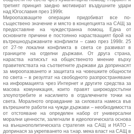
третият принцип заедно мотивират въздушните удари
над Югославия през 1999г.
Мироопазващите операции придобиват все по-
съществено значение и място в концепцията на САЩ за
предоставяне на чуждестранна помощ. Една от
основните причини е постоянно нарастващият брой на
вътрешнодържавните конфликти – само през 1998г. 25
от 27-те локални конфликта в света се развиват в
границите на отделни държави. От друга страна,
нараства натискът на общественото мнение върху
правителствата на съответните държави да допринасят
за мироопазването и защитата на човешките общности
по света – в резултат на свободното разпространяване
на информацията чрез Интернет и другите средства за
масова комуникация, които правят широкодостъпни
злоупотребите и насилието в отдалечените точки на
света. Моралното оправдание за силовата намеса във
вътрешните работи на чужди държави – необходимостта
от отстояване на определен набор от универсални
морални ценности, залегнали в идеологическата основа
на външнополитическата стратегия на САЩ и НАТО –
допринася за укрепването на т.нар. мека власт на САЩ в