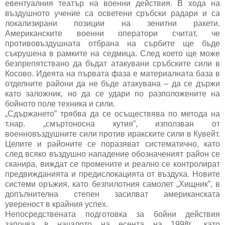
евентуалния театър на военни действия. В хода на
въздушното учение са осветени сръбски радари и са
локализирани позиции на зенитни ракети.
Американските военни оператори считат, че
противовъздушната отбрана на сърбите ще бъде
съкрушена в рамките на седмица. След което ще може
безпрепятствано да бъдат атакувани сръбските сили в
Косово. Идеята на първата фаза е материалната база в
отделните райони да не бъде атакувана – да се държи
като заложник, но да се удари по разположените на
бойното поле техника и сили.
„Сдържането” трябва да се осъществява по метода на
т.нар. „смъртоносна кутия”, използван от
военновъздушните сили против иракските сили в Кувейт.
Целите и районите се поразяват систематично, като
след всяко въздушно нападение обозначеният район се
сканира, виждат се промените и реално се контролират
предвижданията и предислокацията от въздуха. Новите
системи оръжия, като безпилотния самолет „Хищник”, в
допълнителна степен засилват американската
увереност в крайния успех.
Непосредствената подготовка за бойни действия
започва в началото на есента на 1998г., като