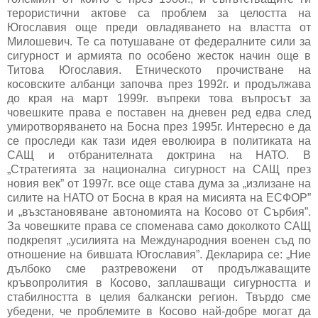
терористични актове са проблем за целостта на
Югославия още преди овладяването на властта от
Милошевич. Те са потушаване от федералните сили за
сигурност и армията по особено жесток начин още в
Титова Югославия. Етническото прочистване на
косовските албанци започва през 1992г. и продължава
до края на март 1999г. въпреки това въпросът за
човешките права е поставен на дневен ред едва след
умиротворяването на Босна през 1995г. Интересно е да
се проследи как тази идея еволюира в политиката на
САЩ и отбранителната доктрина на НАТО. В
„Стратегията за национална сигурност на САЩ през
новия век” от 1997г. все още става дума за „излизане на
силите на НАТО от Босна в края на мисията на ЕСФОР”
и „възстановяване автономията на Косово от Сърбия”.
За човешките права се споменава само доколкото САЩ
подкрепят „усилията на Международния военен съд по
отношение на бившата Югославия”. Декларира се: „Ние
дълбоко сме разтревожени от продължаващите
кръвопролития в Косово, заплашващи сигурността и
стабилността в целия балкански регион. Твърдо сме
убедени, че проблемите в Косово най-добре могат да