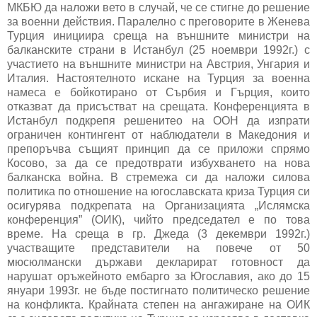
МКБЮ да наложи вето в случай, че се стигне до решение
за военни действия. Паралелно с преговорите в Женева
Турция инициира среща на външните министри на
балканските страни в Истанбул (25 ноември 1992г.) с
участието на външните министри на Австрия, Унгария и
Италия. Настоятелното искане на Турция за военна
намеса е бойкотирано от Сърбия и Гърция, които
отказват да присъстват на срещата. Конференцията в
Истанбул подкрепя решенитео на ООН да изпрати
ограничен контингент от наблюдатели в Македония и
препоръчва същият принцип да се приложи спрямо
Косово, за да се предотврати избухването на нова
балканска война. В стремежа си да наложи силова
политика по отношение на югославската криза Турция си
осигурява подкрепата на Организацията „Ислямска
конференция” (ОИК), чийто председател е по това
време. На среща в гр. Джеда (3 декември 1992г.)
участващите представители на повече от 50
мюсюлмански държави декларират готовност да
нарушат оръжейното ембарго за Югославия, ако до 15
януари 1993г. не бъде постигнато политическо решение
на конфликта. Крайната степен на ангажиране на ОИК