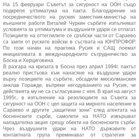
На 15 февруари Съветът за сигурност на ООН също
подкрепя ултиматума на пакта. Благодарение на
посредничеството на руския заместник-министър на
външните работи Виталий Чуркин сърбите изпълняват
условията за ултиматума и въздушните удари се отлагат.
Позициите на оттеглилите се сръбски части от Сараево
са заети от руските войски в съствата на ЮНПРОФОР.
По този начин на практика Русия и САЩ поемат
инициативата в международноито сътрудничество за
Босна и Херциговина.
В разгара на кризата в Босна през април 1994г. пактът
реално пристъова към нанасяне на въздушни удари
върху позициите на сърбите, обсадили мюсюлманския
анклав Горажде, въпреки негодуванието на Русия, че
действията му не са съгласувани с нея. В края на август
1995г., в изпълнение на резолюциите на Съвета за
сигурност на ООН с цел защита на мирното население в
Сараево и другите „защитени зони” след атентата на
босненските сърби, самолети на НАТО извършват
нападателна акция срещу обекти на босненските сърби.
Чрез въздушните удари на НАТО държавите от
контактната група преминават от стратегия за