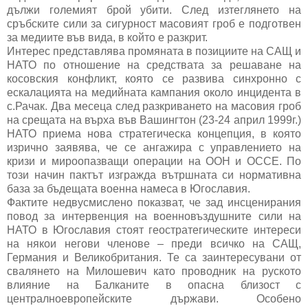
дължи големият брой убити. След изтеглянето на
сръбските сили за сигурност масовият гроб е подготвен
за медиите във вида, в който е разкрит.
Интерес представлява промяната в позициите на САЩ и
НАТО по отношение на средствата за решаване на
косовския конфликт, която се развива синхронно с
ескалацията на медийната кампания около инцидента в
с.Рачак. Два месеца след разкриването на масовия гроб
на срещата на върха във Вашингтон (23-24 април 1999г.)
НАТО приема нова стратегическа концепция, в която
изрично заявява, че се ангажира с управлението на
кризи и мироопазващи операции на ООН и ОССЕ. По
този начин пактът изгражда вътршната си нормативна
база за бъдещата военна намеса в Югославия.
Фактите недвусмислено показват, че зад инсценирания
повод за интервенция на военновъздушните сили на
НАТО в Югославия стоят геостратегическите интереси
на някои негови членове – преди всичко на САЩ,
Германия и Великобритания. Те са заинтересувани от
свалянето на Милошевич като проводник на руското
влияние на Балканите в опасна близост с
централноевропейските държави. Особено