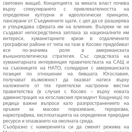
световен мащаб. Концепцията за меката власт почива
върху спекулирането с привлекателността на
определени културни и идеологически принципи,
лансирани от Съединените щати, с цел да се разширява
и утвърждава сферата им на влияние. Въпреки че не
създават непосредствена заплаха за националните им
интереси, хуманитарните кризи в отдалечените
грографски райони от типа на тази в Косово придобиват
все по-значима роля в американската
външнополитическа стратегия. Със средствата на
хуманитарната интервенция правителствата на САЩ и
на съюзниците на НАТО, солидарни с американската
позиция по отношение на бившата Югославия,
получават възможност да оказват натиск върху
наложените от тях приятелски настроени местни
правителства (в случая с Косово – върху новата
администрация на югославския президент Кощуница) по
редица важни въпроси като разпространението на
оръжия за масово поразяване, тероризма,
наркотрафика, експлоатацията на определени природни
ресурси и опазването на околната среда.
Съобразно с намеренията си да сменят режима на