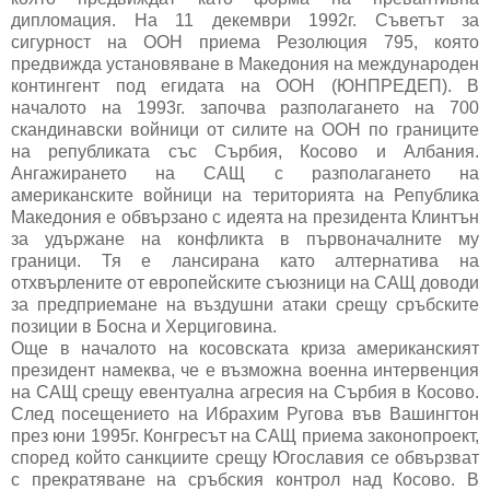
дипломация. На 11 декември 1992г. Съветът за
сигурност на ООН приема Резолюция 795, която
предвижда установяване в Македония на международен
контингент под егидата на ООН (ЮНПРЕДЕП). В
началото на 1993г. започва разполагането на 700
скандинавски войници от силите на ООН по границите
на републиката със Сърбия, Косово и Албания.
Ангажирането на САЩ с разполагането на
американските войници на територията на Република
Македония е обвързано с идеята на президента Клинтън
за удържане на конфликта в първоначалните му
граници. Тя е лансирана като алтернатива на
отхвърлените от европейските съюзници на САЩ доводи
за предприемане на въздушни атаки срещу сръбските
позиции в Босна и Херциговина.
Още в началото на косовската криза американският
президент намеква, че е възможна военна интервенция
на САЩ срещу евентуална агресия на Сърбия в Косово.
След посещението на Ибрахим Ругова във Вашингтон
през юни 1995г. Конгресът на САЩ приема законопроект,
според който санкциите срещу Югославия се обвързват
с прекратяване на сръбския контрол над Косово. В