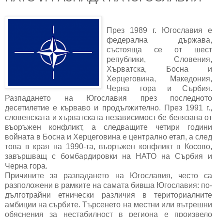
През 1989 г. Югославия е
федерална държава,
състояща се от шест
републики, Словения,
Хърватска, Босна и
Херцеговина, Македония,
Черна гора и Сърбия.
Разпадането на Югославия през последното
десетилетие е кърваво и продължително. През 1991 г.,
словенската и хърватската независимост бе белязана от
въоръжен конфликт, а следващите четири години
войната в Босна и Херцеговина е централно етап, а след
това в края на 1990-та, въоръжен конфликт в Косово,
завършващ с бомбардировки на НАТО на Сърбия и
Черна гора.
Причините за разпадането на Югославия, често са
разположени в рамките на самата бивша Югославия: по-
дълготрайни етнически различия в териториалните
амбиции на сърбите. Търсенето на местни или вътрешни
обяснения за нестабилност в региона е произвело