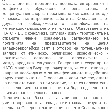
Отлагането във времето на военната интервенция в
конфликта е обусловено, от една страна, от
концептуалния спор за пристъпване към силови методи
и намеса във вътрешните работи на Югославия, а от
друга, от необходимостта от задълбочаване на
интернационализирането на кризата. Обвързването на
НАТО и ЕС с конфликта, ситуиран извън територията на
страните членки, ознаменува съгласуването на
политиката на представителите на целия
западноевропейски свят в отговор на потенциалните
заплахи от етническо, религиозно, икономическо и
политическо естество за европейската и
международната сигурност. Генералният секретар на
НАТО Манфред Вьорнер подчертава, че се ангажира да
направи необходимото за по-ефективното въздействие
върху конфликта на Югославия – дори със средствата
на военната сила, но при условие, че те са наложителни
и че решението за използването ѝ бъде подкрепено от
всички страни, членки на съюза.
Политическата база за ангажиране на пакта в
умиротворяването започва да се изгражда в резултат на
среща на Северноатлантическия съвет в Осло на 4 юни