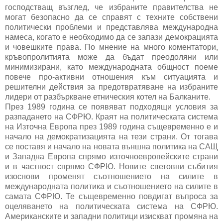
господстващ възглед, че избраните правителства не
могат безопасно да се справят с техните собствени
политически проблеми и представлява международна
намеса, когато е необходимо да се запази демокрацията
и човешките права. По мнение на много коментатори,
кръвопролитията може да бъдат преодоляни или
минимизирани, като международната общност поеме
повече про-активни отношения към ситуацията и
решителни действия за предотвратяване на избраните
лидери от разбъркване етническия котел на Балканите.
През 1989 година се появяват подходящи условия за
разпадането на СФРЮ. Краят на политическата система
на Източна Европа през 1989 година същевременно е и
начало на демократизацията на тези страни. От тогава
се поставя и начало на новата външна политика на САЩ
и Западна Европа спрямо източноевропейските страни
и в частност спрямо СФРЮ. Новите световни събития
изоснови променят съотношението на силите в
международната политика и съотношението на силите в
самата СФРЮ. Те същевременно повдигат въпроса за
оцеляването на политическата система на СФРЮ.
Американските и западни политици изискват промяна на