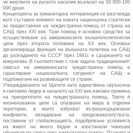
че жертвите на руското насилие възлизат на 50 000-100
000 души.
Концепцията за хуманитарна интервенция се разглежда
като съставен елемент на новата национална стратегия
за предоставяне на чуждестранна помощ от страна на
САЩ през XXI век. Тази помощ е основно средство за
осъществяване на американските външнополитически
цели през втората половина на XX век. Основна
организираща функция на външната политика на САЩ
до разпадането на СССР през 1991г. е сдържането на
комунизма. В съответствие с тази задача традиционният
смисъл на американската чуждестранна помощ е
гарантиране националната сигурност на САЩ и
подпомагане на развиващите се страни.
Утвърждаването на Щатите като единствена свръхсила
и световен лидер в началото на XXI век изисква промяна
на приоритетите на чуждестранната помощ. Трите ѝ
жизненоважни цели са опазване на мира в отделни
територии, в които избухват вътрешнодържавни
конфликти, овладяване на предизвикателствата,
поставени от глобализацията, подобряване условията
на живот на много бедни и изостанали човешки
общности по света чрез хуманитарна помощ. Първият и