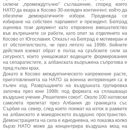
сключи „промеждутъчно” съглашение, според което
НАТО да вкара в Косово 30-хиляден контингент, който да
обезпечи демократичните избори. Предвижда се
избиране на собствен парламент и президент. Белград
оценява този документ като откровено вмешателство
във вътрешните си работи, като опит за отделянето на
Косово от Югославия. Отказът на Белград е мотивиран и
от обстоятелството, че през лятото на 1998г. бойните
действия вземат обрат в полза на сръбските сили за
сигурност, които унищожават водещите формирования
на сепаратистите, а албанската въоръжена съпротива е
пред пълен крах.
Докато в Косово междуетническото напрежение расте,
приготовленията на НАТО за военна интервенция са в
пълен ход. Развръщането на въздушната групировка
започва през юни 1998г. под формата на сплашващо
въздушно учение „Решителен сокол”. Около 100 натовски
самолета прелитат през Албания до границата със
Сърбия на север, след което поемат на изток в рамките
на албанското и македонското въздушно пространство.
Демонстрацията на сила е еднодневна, но показва колко
бързо НАТО може да концентрира въздушна мощ на