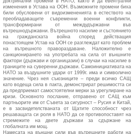
доктринални промени в НАТО, както и да евентуални
изменения в Устава на ООН. Възможните промени биха
били обусловени от видоизмененията в естеството на
преобладаващите съвременни военни конфликти,
трансформирани от междудържавни във
вътрешнодържавни. Вътрешното насилие и състоянието
на гражданската война според действащия
понастоящем Устав на ООН се разглеждат като проблем
на вътрешното правораздаване. Наложително е
санкционирането на употребата на сила от външните
фактори (държави и органицазии) в случаи на насилие в
границите на суверенни държави. Самоинициативата на
НАТО за въздушните удари от 1999г. има и символично
значение. Чрез нея съюзниците – преди всичко САЩ
като водеща сила в пакта, демонстрират решимостта си
да предприемат самостоятелни мерки за урегулиране на
кризи. Основното послание, отправено от САЩ към
партньорите им от Съвета за сигурност – Русия и Китай,
е в засвидетелстваната от Щатите способност чрез
решаващата си роля в НАТО да се противопоставят на
стремежите на двете държави за сдържане на
глобалната им мощ.
Намесата на външни сили във вътрешните работи на