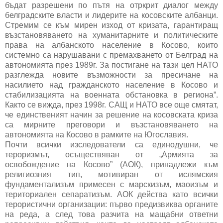
бъдат разрешени по пътя на отркрит диалог между
белградските власти и лидерите на косовските албанци.
Стремим се към мирен изход от кризата, гарантиращ
възстановяването на хуманитарните и политическите
права на албанското население в Косово, които
системно са нарушавани с премахването от Белград на
автономията през 1989г. За постигане на тази цел НАТО
разглежда новите възможности за пресичане на
насилието над гражданското население в Косово и
стабилизацията на военната обстановка в региона”.
Както се вижда, през 1998г. САЩ и НАТО все още смятат,
че единственият начин за решение на косовската криза
са мирните преговори и възстановяването на
автономията на Косово в рамките на Югославия.
Почти всички изследователи са единодушни, че
тероризмът, осъществяван от „Армията за
освобождение на Косово” (АОК), принадлежи към
религиозния тип, мотивиран от ислямския
фундаментализъм примесен с марскизъм, маоизъм и
териториален сепаратизъм. АОК действа като всички
терористични организации: първо предизвиква органите
на реда, а след това разчита на мащабни ответни