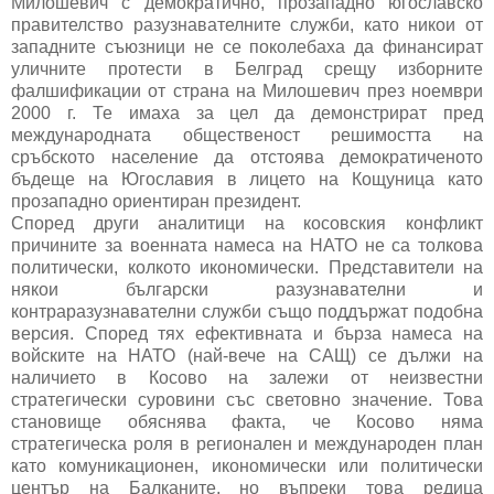
Милошевич с демократично, прозападно югославско
правителство разузнавателните служби, като никои от
западните съюзници не се поколебаха да финансират
уличните протести в Белград срещу изборните
фалшификации от страна на Милошевич през ноември
2000 г. Те имаха за цел да демонстрират пред
международната общественост решимостта на
сръбското население да отстоява демократиченото
бъдеще на Югославия в лицето на Кощуница като
прозападно ориентиран президент.
Според други аналитици на косовския конфликт
причините за военната намеса на НАТО не са толкова
политически, колкото икономически. Представители на
някои български разузнавателни и
контраразузнавателни служби също поддържат подобна
версия. Според тях ефективната и бърза намеса на
войските на НАТО (най-вече на САЩ) се дължи на
наличието в Косово на залежи от неизвестни
стратегически суровини със световно значение. Това
становище обяснява факта, че Косово няма
стратегическа роля в регионален и международен план
като комуникационен, икономически или политически
център на Балканите, но въпреки това редица