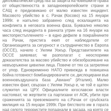
дипломатически средства за защита на човешките права
от обществеността в западноевропейските страни и
САЩ е предизвикано от малко известен инцидент.
Масовото убийство в с. Рачак (Косово) на 15 януари
1999г. е напълно забравено след ескалацията на
конфликта в неговата военна фаза. Буквално няколко
часа след инцидента в ранната утрин на 16 януари на
местопрестъплението – в едно дефиле в покрайнините
на Рачак, пристига екип от наблюдатели от
Организацията за сигурност и сътрудничество в Европа
(ОССЕ), начело с Уилям Уокър. Представителите на
ОССЕ заявяват, че разполагат с неоспорими
доказателства за масово убийство и обезобразяване на
невъоръжени цивилни лица. Повече от тях са затреляни
от упор. Едновременно НАТО привежда в повишена
бойна готовност бомбандировачите си, дислоцирани във
военновъздушната база „Авиано” (Италия). Малко
известен факт, свързан с Уилям Уокър е, че той е щатен
служител на ЦРУ. Официалните югославски власти
настояват, че жертвите са партизани от АОК, убити при
сраженията за превземането на с.Рачак от сръбската
милиция на 15 януари 1999г. При бягството им в гората
над селото терористите попаднали в засада, на която се