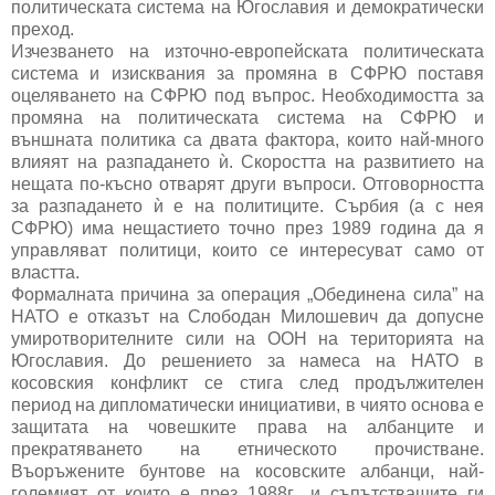
политическата система на Югославия и демократически
преход.
Изчезването на източно-европейската политическата
система и изисквания за промяна в СФРЮ поставя
оцеляването на СФРЮ под въпрос. Необходимостта за
промяна на политическата система на СФРЮ и
външната политика са двата фактора, които най-много
влияят на разпадането ѝ. Скоростта на развитието на
нещата по-късно отварят други въпроси. Отговорността
за разпадането ѝ е на политиците. Сърбия (а с нея
СФРЮ) има нещастието точно през 1989 година да я
управляват политици, които се интересуват само от
властта.
Формалната причина за операция „Обединена сила” на
НАТО е отказът на Слободан Милошевич да допусне
умиротворителните сили на ООН на територията на
Югославия. До решението за намеса на НАТО в
косовския конфликт се стига след продължителен
период на дипломатически инициативи, в чиято основа е
защитата на човешките права на албанците и
прекратяването на етническото прочистване.
Въоръжените бунтове на косовските албанци, най-
големият от които е през 1988г., и съпътстващите ги