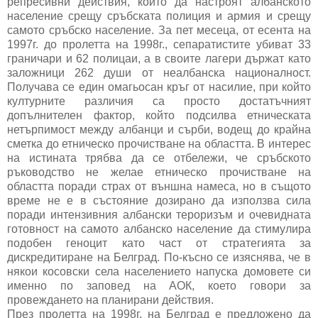
репресивни действия, които да настроят албанското
население срещу сръбската полиция и армия и срещу
самото сръбско население. За пет месеца, от есента на
1997г. до пролетта на 1998г., сепаратистите убиват 33
граничари и 62 полицаи, а в своите лагери държат като
заложници 262 души от неалбанска националност.
Получава се един омагьосан кръг от насилие, при който
културните различия са просто достатъчният
допълнителен фактор, който подсилва етническата
нетърпимост между албанци и сърби, водещ до крайна
сметка до етническо прочистване на областта. В интерес
на истината трябва да се отбележи, че сръбското
ръководство не желае етническо прочистване на
областта поради страх от външна намеса, но в същото
време не е в състояние дозирано да използва сила
поради интензивния албански тероризъм и очевидната
готовност на самото албанско население да стимулира
подобен геноцит като част от стратегията за
дискредитиране на Белград. По-късно се изяснява, че в
някои косовски села населението напуска домовете си
именно по заповед на АОК, което говори за
провеждането на планирани действия.
През пролетта на 1998г. на Белград е предложено да