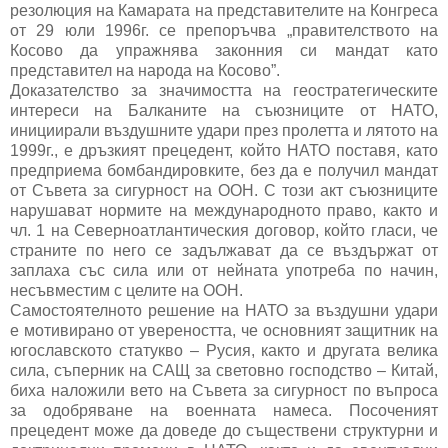
резолюция на Камарата на представителите на Конгреса
от 29 юли 1996г. се препоръчва „правителството на
Косово да упражнява законния си мандат като
представител на народа на Косово”.
Доказателство за значимостта на геостратегическите
интереси на Балканите на съюзниците от НАТО,
инициирали въздушните удари през пролетта и лятото на
1999г., е дръзкият прецедент, който НАТО поставя, като
предприема бомбандировките, без да е получил мандат
от Съвета за сигурност на ООН. С този акт съюзниците
нарушават нормите на международното право, както и
чл. 1 на Северноатлантическия договор, който гласи, че
страните по него се задължават да се въздържат от
заплаха със сила или от нейната употреба по начин,
несъвместим с целите на ООН.
Самостоятелното решение на НАТО за въздушни удари
е мотивирано от увереността, че основният защитник на
югославското статукво – Русия, както и другата велика
сила, съперник на САЩ за световно господство – Китай,
биха наложили вето на Съвета за сигурност по въпроса
за одобряване на военната намеса. Посоченият
прецедент може да доведе до съществени структурни и