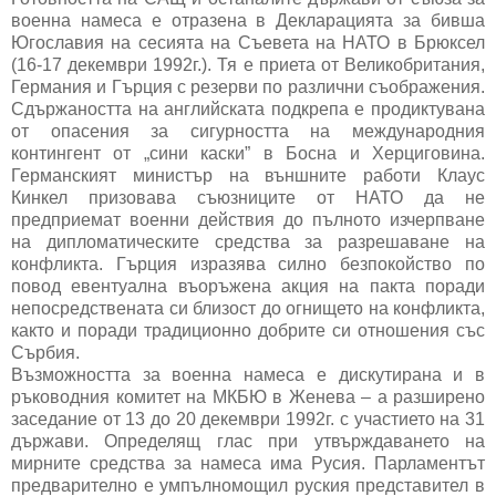
военна намеса е отразена в Декларацията за бивша
Югославия на сесията на Съевета на НАТО в Брюксел
(16-17 декември 1992г.). Тя е приета от Великобритания,
Германия и Гърция с резерви по различни съображения.
Сдържаността на английската подкрепа е продиктувана
от опасения за сигурността на международния
контингент от „сини каски” в Босна и Херциговина.
Германският министър на външните работи Клаус
Кинкел призовава съюзниците от НАТО да не
предприемат военни действия до пълното изчерпване
на дипломатическите средства за разрешаване на
конфликта. Гърция изразява силно безпокойство по
повод евентуална въоръжена акция на пакта поради
непосредствената си близост до огнището на конфликта,
както и поради традиционно добрите си отношения със
Сърбия.
Възможността за военна намеса е дискутирана и в
ръководния комитет на МКБЮ в Женева – а разширено
заседание от 13 до 20 декември 1992г. с участието на 31
държави. Определящ глас при утвърждаването на
мирните средства за намеса има Русия. Парламентът
предварително е умпълномощил руския представител в