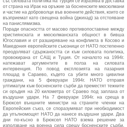
със силовата политика на Турция се изразява в доставка
от страна на Ирак на оръжие за босненските мюсюлмани
и частие на доброволци във военните действия, които се
възприемат като свещена война (джихад) за отстояване
на панислямизма.
Поради опасността от масово противопоставяне между
християнската и мюсюлманската общност в бивша
Югославия и от разширяване на конфликта в Косово и
Македония европейските съюзници от НАТО постепенно
преодоляват сдържаността си към силовата политика,
провокирана от САЩ и Туция. От началото на 1994г.
натежават аргументите в полза на силовата
интервенция. По повод експлозията на пазарния
площад в Сараево, където са убити много цивилни
граждани, на 5 февруари 1994г. НАТО отправя
ултиматум към босненските сърби да преместят тежките
си оръдия на 20 километра от Сраево под заплаха от
въздушни удари. На 7 февруари 1994г. на среща в
Брюксел външните министри на страните членки на
Европейския съюз, се споразумяват при необходимост
да упълномощят НАТО да нанесе въздушни удари. Два
дни по-късно в Брюксел НАТО взема решение за
използване на военна сила срещу босненските сърби.