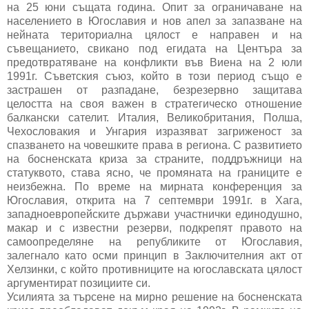
на 25 юни същата година. Опит за ограничаване на
населението в Югославия и нов апел за запазване на
нейната териториална цялост е направен и на
съвещанието, свикано под егидата на Центъра за
предотвратяване на конфликти във Виена на 2 юли
1991г. Съветския съюз, който в този период също е
застрашен от разпадане, безрезервно защитава
целостта на своя важен в стратегическо отношение
балкански сателит. Италия, Великобритания, Полша,
Чехословакия и Унгария изразяват загриженост за
спазването на човешките права в региона. С развитието
на босненската криза за страните, поддръжници на
статуквото, става ясно, че промяната на границите е
неизбежна. По време на мирната конференция за
Югославия, открита на 7 септември 1991г. в Хага,
западноевропейските държави участнички единодушно,
макар и с известни резерви, подкрепят правото на
самоопределяне на републиките от Югославия,
залегнало като осми принцип в Заключителния акт от
Хелзинки, с който противниците на югославската цялост
аргументират позициите си.
Усилията за търсене на мирно решение на босненската