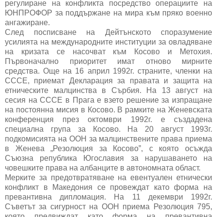
регулиране на конфликта посредство операциите на
ЮНПРОФОР за поддържане на мира към пряко военно
ангажиране.
След посписване на Дейтънското споразумение
усилията на международните институции за овладяване
на кризата се насочват към Косово и Метохия.
Първоначално приоритет имат отново мирните
средства. Още на 16 април 1992г. страните, членки на
СССЕ, приемат Декларация за правата и защита на
етническите малцинства в Сърбия. На 13 август на
сесия на СССЕ в Прага е взето решение за изпращане
на постоянна мисия в Косово. В рамките на Женевската
конференция през октомври 1992г. е създадена
специална група за Косово. На 20 август 1993г.
подкомисията на ООН за малцинствените права приема
в Женева „Резолюция за Косово”, с която осъжда
Съюзна република Югославия за нарушаването на
човешките права на албанците в автономната област.
Мерките за предотвратяване на евентуален етнически
конфликт в Македония се провеждат като форма на
превантивна дипломация. На 11 декември 1992г.
Съветът за сигурност на ООН приема Резолюция 795,
която предвиждат като форма на превантивна